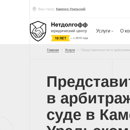
Ваш город:
Каменск-Уральский
Услуги
О к
Главная
Услуги
Представительство в арбитражн
Представи
в арбитра
суде в Кам