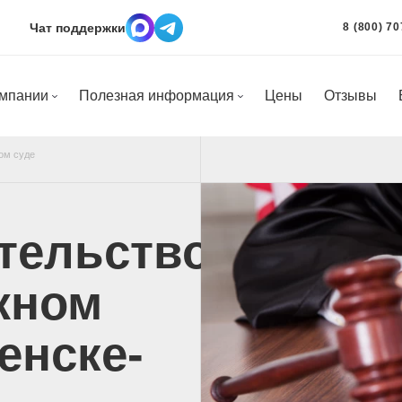
Чат поддержки
8 (800) 70
омпании
Полезная информация
Цены
Отзывы
ом суде
тельство
жном
енске-