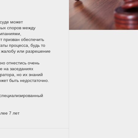
 суде может
ных споров между
мпаниями,
т призван обеспечить
аты процесса, будь то
а жалобу или разрешение
но отнестись очень
ие на заседаниях
ратора, но их знаний
жет быть недостаточно.
оспециализированный
лее 7 лет