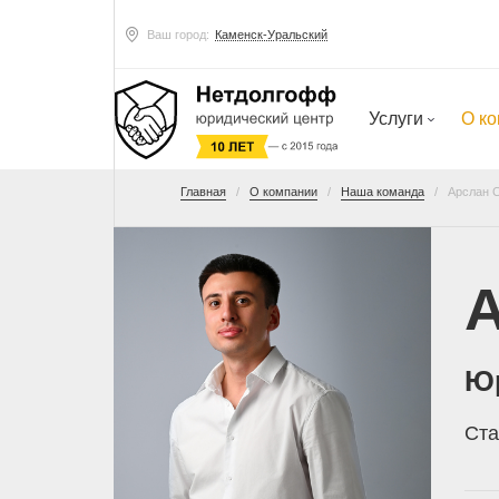
Ваш город:
Каменск-Уральский
Услуги
О к
Главная
О компании
Наша команда
Арслан 
Ю
Ста